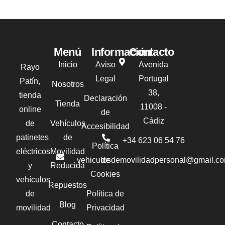
Menú
Información
Contacto
Inicio
Aviso
Avenida
Rayo
Legal
Portugal
Patín,
Nosotros
38,
tienda
Declaración
Tienda
11008 -
online
de
Cádiz
de
Vehículos
Accesibilidad
patinetes
de
+34 623 06 54 76‬
Política
eléctricos
Movilidad
vehiculosdemovilidadpersonal@gmail.c
de
y
Reducida
Cookies
vehículos
Repuestos
de
Política de
Blog
movilidad
Privacidad
Contacto