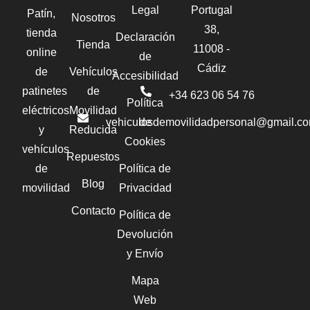
Legal
Portugal
Patín,
Nosotros
38,
tienda
Declaración
Tienda
11008 -
online
de
Cádiz
de
Vehículos
Accesibilidad
patinetes
de
+34 623 06 54 76‬
Política
eléctricos
Movilidad
vehiculosdemovilidadpersonal@gmail.c
de
y
Reducida
Cookies
vehículos
Repuestos
de
Política de
Blog
movilidad
Privacidad
Contacto
Política de
Devolución
y Envío
Mapa
Web