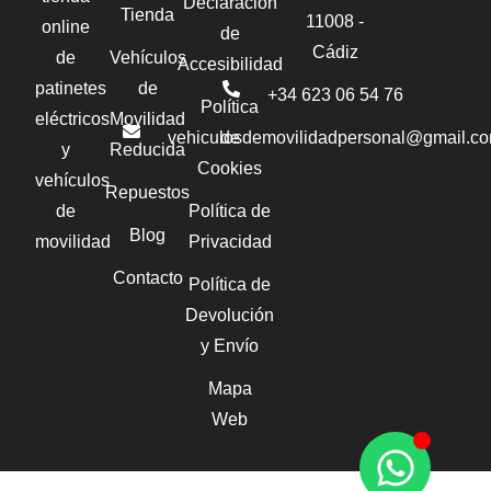
Declaración
Tienda
11008 -
online
de
Cádiz
de
Vehículos
Accesibilidad
patinetes
de
+34 623 06 54 76‬
Política
eléctricos
Movilidad
vehiculosdemovilidadpersonal@gmail.c
de
y
Reducida
Cookies
vehículos
Repuestos
de
Política de
Blog
movilidad
Privacidad
Contacto
Política de
Devolución
y Envío
Mapa
Web