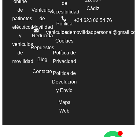
online
de
Cádiz
de
Vehículos
Accesibilidad
patinetes
de
+34 623 06 54 76‬
Política
eléctricos
Movilidad
vehiculosdemovilidadpersonal@gmail.c
de
y
Reducida
Cookies
vehículos
Repuestos
de
Política de
Blog
movilidad
Privacidad
Contacto
Política de
Devolución
y Envío
Mapa
Web