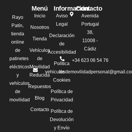
Menú
Información
Contacto
Inicio
Aviso
Avenida
Rayo
Legal
Portugal
Patín,
Nosotros
38,
tienda
Declaración
Tienda
11008 -
online
de
Cádiz
de
Vehículos
Accesibilidad
patinetes
de
+34 623 06 54 76‬
Política
eléctricos
Movilidad
vehiculosdemovilidadpersonal@gmail.c
de
y
Reducida
Cookies
vehículos
Repuestos
de
Política de
Blog
movilidad
Privacidad
Contacto
Política de
Devolución
y Envío