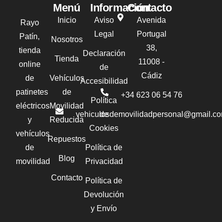
Menú
Información
Contacto
Inicio
Aviso
Avenida
Rayo
Legal
Portugal
Patín,
Nosotros
38,
tienda
Declaración
Tienda
11008 -
online
de
Cádiz
de
Vehículos
Accesibilidad
patinetes
de
+34 623 06 54 76‬
Política
eléctricos
Movilidad
vehiculosdemovilidadpersonal@gmail.c
de
y
Reducida
Cookies
vehículos
Repuestos
de
Política de
Blog
movilidad
Privacidad
Contacto
Política de
Devolución
y Envío