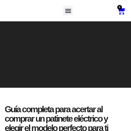
0
Vehículos De Movilidad Reducida
Guía completa para acertar al
comprar un patinete eléctrico y
elegir el modelo perfecto para ti