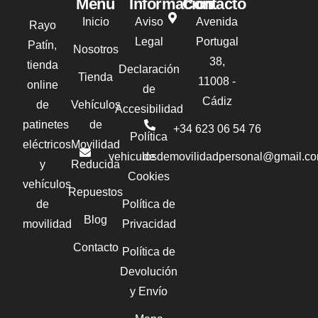
Menú
Información
Contacto
Inicio
Aviso
Avenida
Rayo
Legal
Portugal
Patín,
Nosotros
38,
tienda
Declaración
Tienda
11008 -
online
de
Cádiz
de
Vehículos
Accesibilidad
patinetes
de
+34 623 06 54 76‬
Política
eléctricos
Movilidad
vehiculosdemovilidadpersonal@gmail.c
de
y
Reducida
Cookies
vehículos
Repuestos
de
Política de
Blog
movilidad
Privacidad
Contacto
Política de
Devolución
y Envío